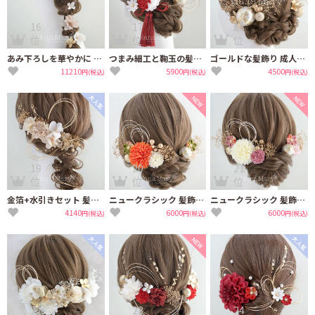
16
17
18
位
位
位
あみ下ろしを華やかに プリザの髪飾り成人式 卒業式 結婚式【白】
つまみ細工と鞠玉の髪飾り 卒業式 成人式 振袖 袴 着物 結婚式【赤白】白無垢
ゴールドな髪飾り 成人式 卒業式 結婚式 振袖 袴 髪飾り 着物 和装
11210
5900
4500
円(税込)
円(税込)
円(税込)
19
20
21
位
位
位
金箔+水引きセット 髪飾り 卒業式 成人式 結婚式【ベージュゴールド】振袖 袴 髪飾り 白
ニュークラシック 髪飾り 成人式 卒業式【レトロ】振袖 袴
ニュークラシック 髪飾り 成人式 卒業式 【マムとつまみ細工 和ピンク】
4140
6000
6000
円(税込)
円(税込)
円(税込)
22
23
24