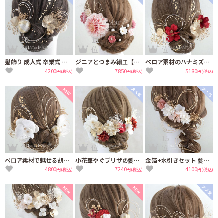
10
11
12
位
位
位
髪飾り 成人式 卒業式 袴 振袖 着物 和装 水引き 和玉 【ゴールド 髪飾り】結婚式
ジニアとつまみ細工【淡なでしこ色】成人式 卒業式 結婚式 振袖 袴 髪飾り 着物 和装
ベロア素材のハナミズキ 髪飾り 成人式 卒業式 結婚式【赤 ゴールド】
4200
7850
5180
円(税込)
円(税込)
円(税込)
13
14
15
位
位
位
ベロア素材で魅せる胡蝶蘭の髪飾り 成人式 卒業式 結婚式【白】振袖 袴 白無垢
小花華やぐプリザの髪飾り 成人式 卒業式 結婚式【お祝い紅白】振袖 袴 着物 水引き
金箔+水引きセット 髪飾り 卒業式 成人式 結婚式【くすみピンク】振袖 袴 髪飾り
4800
7240
4100
円(税込)
円(税込)
円(税込)