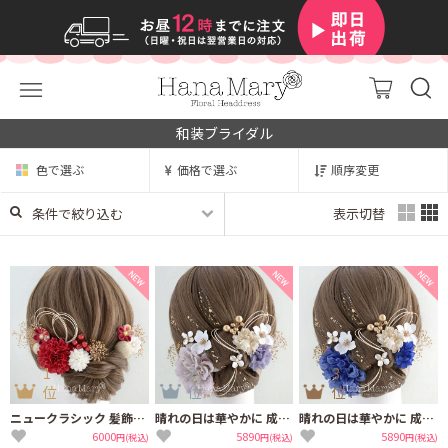
和装ブライダル
色で選ぶ
価格で選ぶ
順序変更
条件で絞り込む
表示切替
1
2
3
位
位
位
ニュークラシック 髪飾り 成人式 卒業式 【マムとつまみ細工 赤】結婚式 白無垢
晴れの日は華やかに 成人式 卒業式 結婚式【くすみ紫】振袖 袴 水引き ヘアアクセ
晴れの日は華やかに 成人式 卒業式 結婚式【ネイビーブルー】振袖 袴 水引き
6000
5890
5890
円(税込)
円(税込)
円(税込)