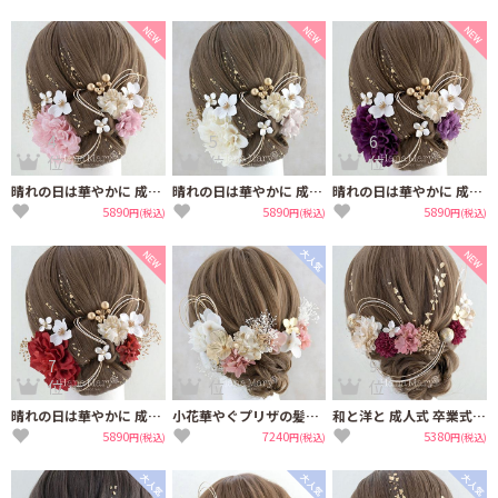
4
5
6
位
位
位
晴れの日は華やかに 成人式 卒業式 結婚式【淡ピンク】振袖 袴 水引き ヘアアクセ
晴れの日は華やかに 成人式 卒業式 結婚式【ペールホワイト】振袖 袴 水引き ヘアアクセ
晴れの日は華やかに 成人式 卒業式 結婚式【紫】振袖 袴 水引き ヘアアクセ
5890
5890
5890
円(税込)
円(税込)
円(税込)
7
8
9
位
位
位
晴れの日は華やかに 成人式 卒業式 結婚式【赤】振袖 袴 水引き ヘアアクセ
小花華やぐプリザの髪飾り 成人式 卒業式 結婚式【ライムピンク】振袖 袴 着物 水引き
和と洋と 成人式 卒業式 前撮り【ボルドーピンク】袴 振袖 着物 水引き 鞠玉
5890
7240
5380
円(税込)
円(税込)
円(税込)