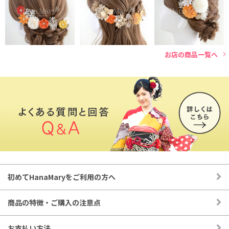
タッセルなど装飾 鞠玉白金_M
水引きは、落ち着いた質感のゴールドに上質な白い水引きをミ
直径約3センチ
ックスした和テイストな飾り。
400円(税込)
完成品ですので、スムーズに脱着でき安心です。
ドライ/プリザ かすみG_ロング_B
お店の商品一覧へ
幅約4×長約5センチ
成人式の振袖コーデ、卒業式の袴和装、結婚式の白無垢や打掛
400円(税込)
など式典シーンにご使用いただけます。
ドライ/プリザ かすみG_ロング_A
幅約4×長約5センチ
400円(税込)
◉お花やパーツは全てUピンに、それぞれ独立して取り付けて
あります。
タッセルなど装飾 和水引_白金_A
幅約8センチ×長さ約7センチ
◉自由にお好きな位置に付けられるので様々なヘアスタイルを
850円(税込)
楽しむことができます。
初めてHanaMaryをご利用の方へ
商品の特徴・ご購入の注意点
お支払い方法