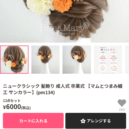
ニュークラシック 髪飾り 成人式 卒業式 【マムとつまみ細
工 サンカラー】(pm134)
12
点セット
6000
¥
(税込)
269
カートに入れる
アレンジする