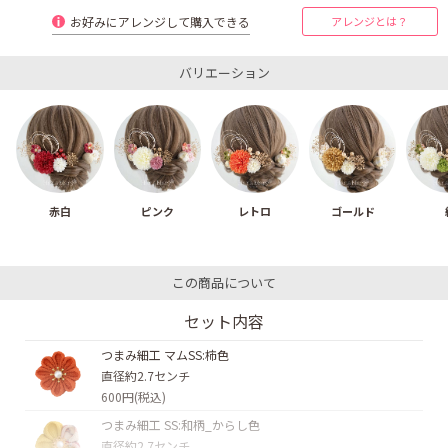
お好みにアレンジして購入できる
アレンジとは？
バリエーション
赤白
ピンク
レトロ
ゴールド
この商品について
セット内容
つまみ細工 マムSS:柿色
直径約2.7センチ
600円(税込)
つまみ細工 SS:和柄_からし色
直径約2.7センチ