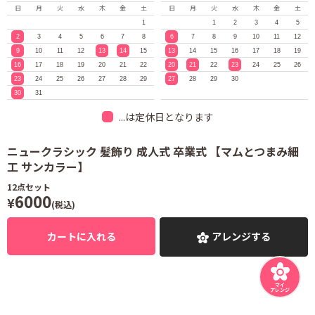
日
月
火
水
木
金
土
日
月
火
水
木
金
土
1
1
2
3
4
5
2
3
4
5
6
7
8
6
7
8
9
10
11
12
9
10
11
12
13
14
15
13
14
15
16
17
18
19
16
17
18
19
20
21
22
20
21
22
23
24
25
26
23
24
25
26
27
28
29
27
28
29
30
30
31
...は定休日となります
ニュークラシック 髪飾り 成人式 卒業式 【マムとつまみ細
工 サンカラー】
12
点セット
6000
¥
(税込)
カートに入れる
アレンジする
マイ
アレンジ