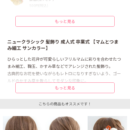
500円(税込)
タッセルなど装飾 鞠玉白金_S
直径約2センチ
もっと見る
300円(税込)
つまみ細工 SS:和柄_柿色
直径約2.7センチ
ニュークラシック 髪飾り 成人式 卒業式 【マムとつま
500円(税込)
み細工 サンカラー】
ナチュラルフラワー 赤い実
ひらっとした花弁が可愛らしいフリルマムに彩りを合わせたつ
直径約3.5センチ
まみ細工、鞠玉、かすみ草などでアレンジされた髪飾り。
400円(税込)
古典的なお花を使いながらもレトロになりすぎないよう、ゴー
プレミアムマム フリルマム_クリーム
ルドのかすみ草を散らしてモダンな印象に。
直径約6.5センチ
900円(税込)
もっと見る
ベーシックな合わせにしたいけど今っぽい雰囲気は崩さないニ
ュークラシックな作品です。
ドライ/プリザ かすみ草_プリザ金
直径約4〜4.5センチ
こちらの商品もオススメです！
400円(税込)
サンカラーのカラーリングが明るく晴れやかなムードを演出。
ピンポンマム：SSサイズ やまぶき色
和柄を絡ませた、からし色と柿色のつまみ細工はハナマリーだ
直径約3.5センチ
けのオリジナルデザインです。
350円(税込)