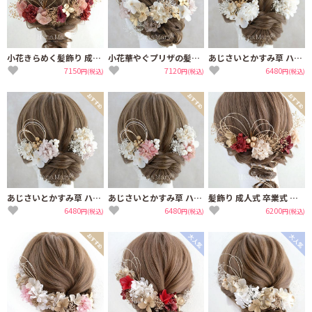
小花きらめく髪飾り 成人式 卒業式 結婚式【可憐なボルドー】ドライフラワー
小花華やぐプリザの髪飾り 成人式 卒業式 結婚式【ニュアンスカラー】振袖 袴 着物
あじさいとかすみ草 ハゼの実を添えて 成人式 卒業式 【白ゴールド】結婚式 髪飾り
7150
7120
6480
円(税込)
円(税込)
円(税込)
あじさいとかすみ草 ハゼの実を添えて 成人式 卒業式 【ニュアンスカラー】結婚式 髪飾り
あじさいとかすみ草 ハゼの実を添えて 成人式 卒業式 【ライムピンク】結婚式 髪飾り
髪飾り 成人式 卒業式 水引き ドライフラワー 【モカボルドー】結婚式 振袖 袴
6480
6480
6200
円(税込)
円(税込)
円(税込)