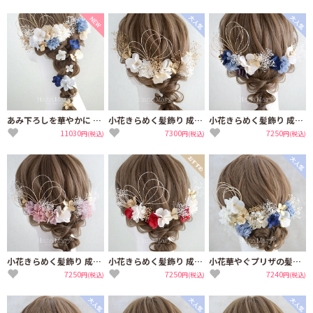
あみ下ろしを華やかに プリザの髪飾り成人式 卒業式 結婚式【青】
小花きらめく髪飾り 成人式 卒業式 結婚式【白 ゴールド】振袖 袴 髪飾り
小花きらめく髪飾り 成人式 卒業式 結婚式【清楚なブルー】振袖 袴 髪飾り 青
11030
7300
7250
円(税込)
円(税込)
円(税込)
小花きらめく髪飾り 成人式 卒業式 結婚式【ピンクパープル】ドライフラワー
小花きらめく髪飾り 成人式 卒業式 結婚式【門出に赤 白】振袖 袴 髪飾り
小花華やぐプリザの髪飾り 成人式 卒業式 結婚式【青】振袖 袴 着物 水引き
7250
7250
7240
円(税込)
円(税込)
円(税込)