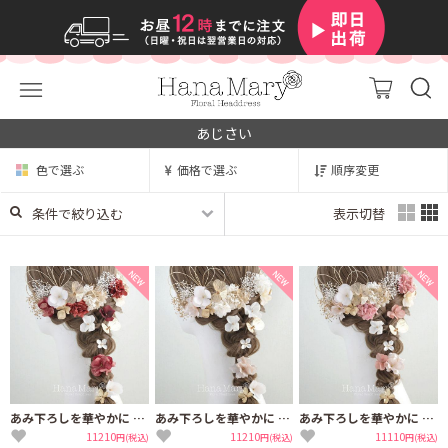
あじさい
色で選ぶ
価格で選ぶ
順序変更
条件で絞り込む
表示切替
あみ下ろしを華やかに プリザの髪飾り成人式 卒業式 結婚式【お祝い紅白】
あみ下ろしを華やかに プリザの髪飾り成人式 卒業式 結婚式【白】
あみ下ろしを華やかに プリザの髪飾り成人式 卒業式 結婚式【ライムピンク】
11210
11210
11110
円(税込)
円(税込)
円(税込)