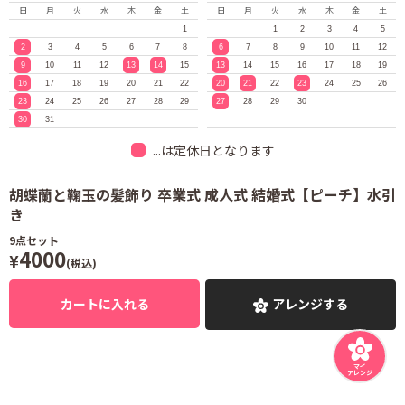
日
月
火
水
木
金
土
日
月
火
水
木
金
土
1
1
2
3
4
5
2
3
4
5
6
7
8
6
7
8
9
10
11
12
9
10
11
12
13
14
15
13
14
15
16
17
18
19
16
17
18
19
20
21
22
20
21
22
23
24
25
26
23
24
25
26
27
28
29
27
28
29
30
30
31
...は定休日となります
胡蝶蘭と鞠玉の髪飾り 卒業式 成人式 結婚式【ピーチ】水引
き
9
点セット
4000
¥
(税込)
カートに入れる
アレンジする
マイ
アレンジ