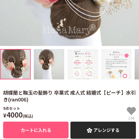
胡蝶蘭と鞠玉の髪飾り 卒業式 成人式 結婚式【ピーチ】水引
き(ran006)
9
点セット
4000
¥
(税込)
136
カートに入れる
アレンジする