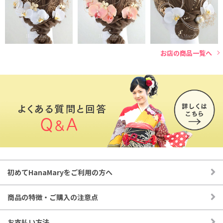
タッセルなど装飾 金箔
成人式の振袖コーデ、卒業式の袴和装、結婚式の白無垢や打掛
ヘアセット利用で約3回分
など様々な式典にご使用いただけます。
300円(税込)
◉お花やパーツは全てUピンに、それぞれ独立して取り付けて
お店の商品一覧へ
あります。
◉自由にお好きな位置に付けられるので様々なヘアスタイルを
楽しむことができます。
◉商品画像の水引きはお店のスタイリストがアレンジして取り
付けております。既製品の形ではございませんのでご注意くだ
さい。
初めてHanaMaryをご利用の方へ
商品の特徴・ご購入の注意点
お支払い方法