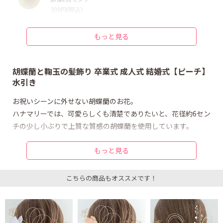
300円(税込)
タッセルなど装飾 鞠玉白金_M
直径約3センチ
もっと見る
400円(税込)
ナチュラルフラワー 胡蝶蘭_ピーチ
直径約6センチ
胡蝶蘭と鞠玉の髪飾り 卒業式 成人式 結婚式【ピーチ】
750円(税込)
水引き
ナチュラルフラワー 胡蝶蘭_ピーチ
お祝いシーンに外せない胡蝶蘭のお花。
直径約6センチ
ハナマリーでは、可愛らしくも清楚でありたいと、花径約6セン
750円(税込)
チの少し小ぶりで上質な質感の胡蝶蘭を使用しています。
ドライ/プリザ かすみG_ロング_A
幅約4×長約5センチ
400円(税込)
もっと見る
キラキラと品の良い輝きが特徴の水引きは、他にはない特別な
逸品。ゴールドとホワイトのミックスで合わせました。
ドライ/プリザ かすみG_ロング_B
幅約4×長約5センチ
こちらの商品もオススメです！
400円(税込)
胡蝶蘭にサイズ違いの鞠玉、かすみ草で華やかに。
タッセルなど装飾 水引き白金_加工なし
金箔（金箔風に加工）と水引きがセットになっているので、迷
長さ90センチ×3本
うことなくトレンド和モダンなヘアスタイリングが可能です。
350円(税込)