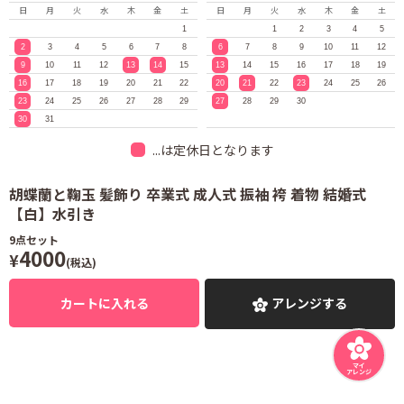
日
月
火
水
木
金
土
日
月
火
水
木
金
土
1
1
2
3
4
5
2
3
4
5
6
7
8
6
7
8
9
10
11
12
9
10
11
12
13
14
15
13
14
15
16
17
18
19
16
17
18
19
20
21
22
20
21
22
23
24
25
26
23
24
25
26
27
28
29
27
28
29
30
30
31
...は定休日となります
胡蝶蘭と鞠玉 髪飾り 卒業式 成人式 振袖 袴 着物 結婚式
【白】水引き
9
点セット
4000
¥
(税込)
カートに入れる
アレンジする
マイ
アレンジ