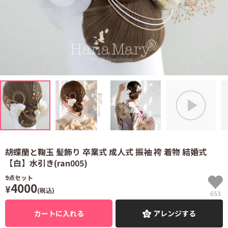
胡蝶蘭と鞠玉 髪飾り 卒業式 成人式 振袖 袴 着物 結婚式
【白】水引き(ran005)
9
点セット
4000
¥
(税込)
653
カートに入れる
アレンジする