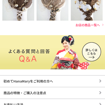
タッセルなど装飾 金箔
成人式の振袖コーデ、卒業式の袴和装、結婚式の白無垢や打掛
ヘアセット利用で約3回分
など様々な式典にご使用いただけます。
300円(税込)
◉お花やパーツは全てUピンに、それぞれ独立して取り付けて
お店の商品一覧へ
あります。
◉自由にお好きな位置に付けられるので様々なヘアスタイルを
楽しむことができます。
◉商品画像の水引きはお店のスタイリストがアレンジして取り
付けております。既製品の形ではございませんのでご注意くだ
さい。
初めてHanaMaryをご利用の方へ
商品の特徴・ご購入の注意点
お支払い方法