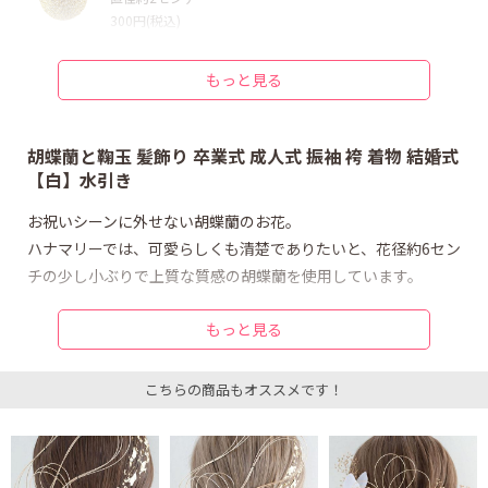
300円(税込)
タッセルなど装飾 鞠玉白金_M
直径約3センチ
もっと見る
400円(税込)
ナチュラルフラワー 胡蝶蘭_白
直径約6センチ
胡蝶蘭と鞠玉 髪飾り 卒業式 成人式 振袖 袴 着物 結婚式
750円(税込)
【白】水引き
ナチュラルフラワー 胡蝶蘭_白
お祝いシーンに外せない胡蝶蘭のお花。
直径約6センチ
ハナマリーでは、可愛らしくも清楚でありたいと、花径約6セン
750円(税込)
チの少し小ぶりで上質な質感の胡蝶蘭を使用しています。
タッセルなど装飾 水引き白金_加工なし
長さ90センチ×3本
350円(税込)
もっと見る
キラキラと品の良い輝きが特徴の水引きは、他にはない特別な
逸品。ゴールドとホワイトのミックスで合わせました。
ドライ/プリザ かすみG_ロング_A
幅約4×長約5センチ
こちらの商品もオススメです！
400円(税込)
胡蝶蘭にサイズ違いの鞠玉、かすみ草で華やかに。
ドライ/プリザ かすみG_ロング_B
金箔（金箔風に加工）と水引きがセットになっているので、迷
幅約4×長約5センチ
うことなくトレンド和モダンなヘアスタイリングが可能です。
400円(税込)