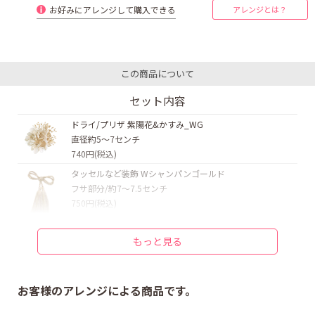
お好みにアレンジして購入できる
アレンジとは？
この商品について
セット内容
ドライ/プリザ 紫陽花&かすみ_WG
直径約5〜7センチ
740円(税込)
タッセルなど装飾 Wシャンパンゴールド
フサ部分/約7〜7.5センチ
750円(税込)
ジニア アッシュピンク:L
もっと見る
直径約8.5センチ
1,400円(税込)
タッセルなど装飾 鞠玉白金_M
お客様のアレンジによる商品です。
直径約3センチ