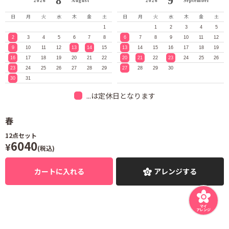
8
9
2026
August
2026
September
日
月
火
水
木
金
土
日
月
火
水
木
金
土
1
1
2
3
4
5
2
3
4
5
6
7
8
6
7
8
9
10
11
12
9
10
11
12
13
14
15
13
14
15
16
17
18
19
16
17
18
19
20
21
22
20
21
22
23
24
25
26
23
24
25
26
27
28
29
27
28
29
30
30
31
...は定休日となります
春
12
点セット
6040
¥
(税込)
カートに入れる
アレンジする
マイ
アレンジ