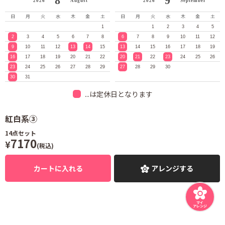
8
9
2026
August
2026
September
日
月
火
水
木
金
土
日
月
火
水
木
金
土
1
1
2
3
4
5
2
3
4
5
6
7
8
6
7
8
9
10
11
12
9
10
11
12
13
14
15
13
14
15
16
17
18
19
16
17
18
19
20
21
22
20
21
22
23
24
25
26
23
24
25
26
27
28
29
27
28
29
30
30
31
...は定休日となります
紅白系③
14
点セット
7170
¥
(税込)
カートに入れる
アレンジする
マイ
アレンジ