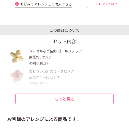
お好みにアレンジして購入できる
アレンジとは？
この商品について
セット内容
タッセルなど装飾 ゴールドフラワー
直径約3センチ
450円(税込)
あじさい SS_スモークピンク
直径約4〜4.5センチ
500円(税込)
あじさい SS_スモークピンク
直径約4〜4.5センチ
もっと見る
500円(税込)
あじさい 一輪赤
直径約4〜5センチ
お客様のアレンジによる商品です。
350円(税込)