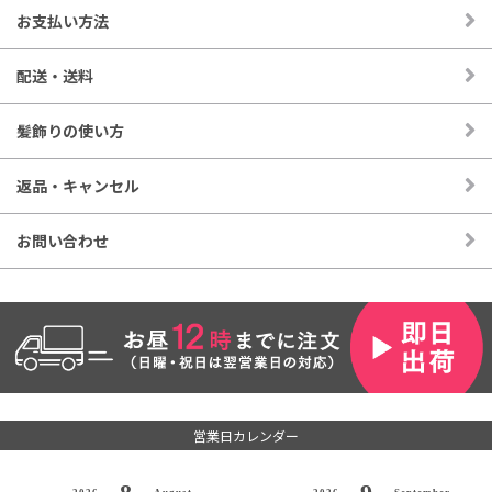
直径約5〜7センチ
お支払い方法
740円(税込)
あじさい SS_クリームG
配送・送料
直径約4.5センチ
550円(税込)
髪飾りの使い方
ドライ/プリザ かすみ草_ロング_B
幅約4×長約5センチ
400円(税込)
返品・キャンセル
ドライ/プリザ かすみ草_ロング_A
幅約4×長約5センチ
お問い合わせ
400円(税込)
営業日カレンダー