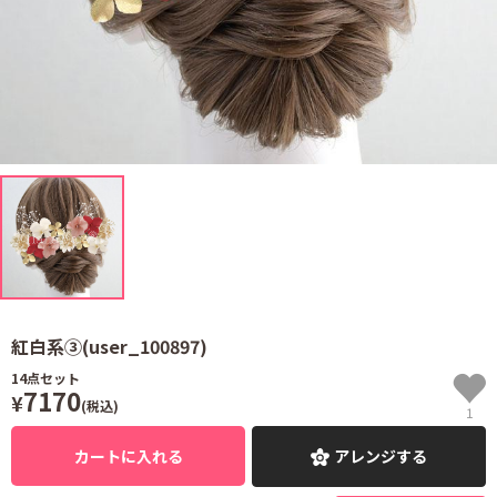
紅白系③(user_100897)
14
点セット
7170
¥
(税込)
1
カートに入れる
アレンジする