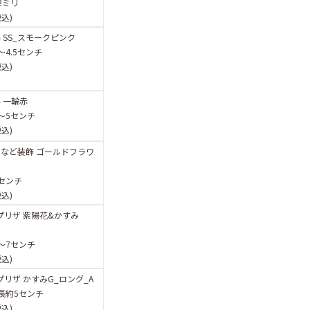
2ミリ
税込)
 SS_スモークピンク
〜4.5センチ
税込)
 一輪赤
〜5センチ
税込)
など装飾 ゴールドフラワ
センチ
税込)
プリザ 紫陽花&かすみ
〜7センチ
税込)
プリザ かすみG_ロング_A
長約5センチ
税込)