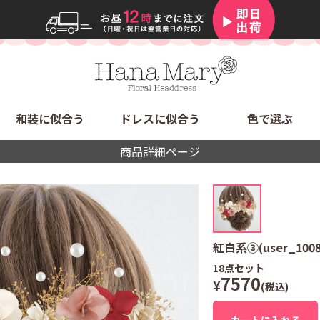
和装に似合う
ドレスに似合う
色で選ぶ
商品詳細ページ
紅白系③(user_1008
18
点セット
7570
¥
(税込)
カートに入れる