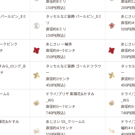
直径約8ミリ
直径約1
150円(税込)
200円(
 パールピン_8ミ
タッセルなど装飾 パールピン_8ミ
あじさい
リ
直径約4
直径約8ミリ
500円(
150円(税込)
モークピンク
あじさい 一輪赤
あじさい
ンチ
直径約4〜5センチ
直径約4
350円(税込)
350円(
すみG_ロング_B
タッセルなど装飾 ゴールドフラワ
タッセル
ンチ
ー
ー
直径約3センチ
直径約3
450円(税込)
450円(
リームG
ドライ/プリザ 紫陽花&かすみ
ドライ/
_WG
_WG
直径約5〜7センチ
直径約5
740円(税込)
740円(
陽花&かすみ
あじさい SS_クリームG
ドライ/
直径約4.5センチ
幅約4×
チ
550円(税込)
400円(