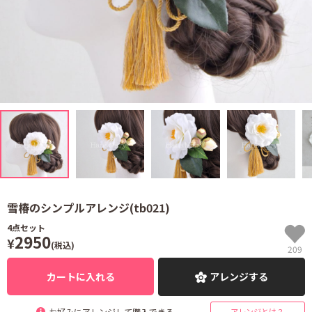
雪椿のシンプルアレンジ(tb021)
4
点セット
2950
¥
(税込)
209
カートに入れる
アレンジする
お好みにアレンジして購入できる
アレンジとは？