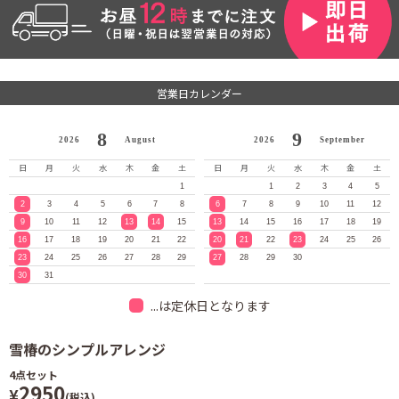
営業日カレンダー
8
9
2026
August
2026
September
日
月
火
水
木
金
土
日
月
火
水
木
金
土
1
1
2
3
4
5
2
3
4
5
6
7
8
6
7
8
9
10
11
12
9
10
11
12
13
14
15
13
14
15
16
17
18
19
16
17
18
19
20
21
22
20
21
22
23
24
25
26
23
24
25
26
27
28
29
27
28
29
30
30
31
...は定休日となります
雪椿のシンプルアレンジ
4
点セット
2950
¥
(税込)