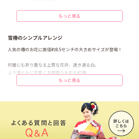
椿や桜・葉や実 椿の葉：B
直径約6.5〜7センチ
もっと見る
300円(税込)
タッセルなど装飾 Wイエローゴールド
フサ部分/約7〜7.5センチ
雪椿のシンプルアレンジ
750円(税込)
人気の椿のお花に直径約8.5センチの大きめサイズが登場！
何層にも折り重なる上質な花弁、透き通る白。
より清らかに可愛くお顔周りを彩る紅椿。
もっと見る
つぼみと葉のシンプルなアレンジは、大き過ぎず小さ過ぎず、
ほどよいバランスの髪飾りです。
成人式や卒業式、振袖や袴に合わせて思い出に残る素敵なお写
真を！
耐久性に優れているので何度でも繰り返し使用することができ