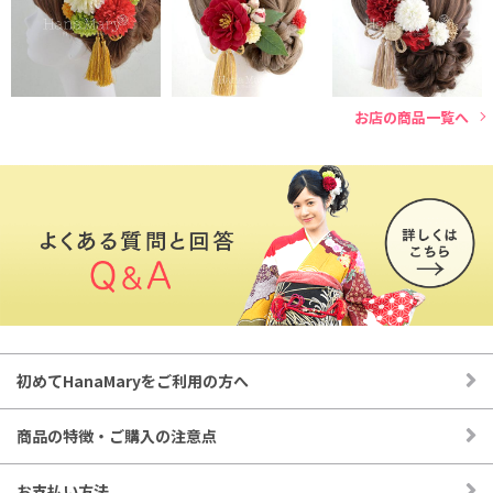
し。
タッセルなど装飾 6輪水引き_B
成人式の振袖コーデ、卒業式の袴和装、結婚式の白無垢や打掛
幅約13センチ×長さ約7センチ
など様々な式典にご使用いただけます。
850円(税込)
お店の商品一覧へ
◉お花やパーツは全てUピンに、それぞれ独立して取り付けて
あります。
◉自由にお好きな位置に付けられるので様々なヘアスタイルを
楽しむことができます。
初めてHanaMaryをご利用の方へ
商品の特徴・ご購入の注意点
お支払い方法