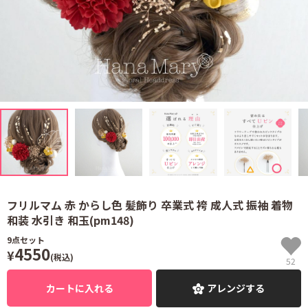
フリルマム 赤 からし色 髪飾り 卒業式 袴 成人式 振袖 着物
和装 水引き 和玉(pm148)
9
点セット
4550
¥
(税込)
52
カートに入れる
アレンジする