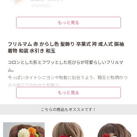
400円(税込)
ドライ/プリザ かすみ草_プリザ金
直径約4〜4.5センチ
もっと見る
400円(税込)
つまみ細工 SS:和柄_からし色
直径約2.7センチ
フリルマム 赤 からし色 髪飾り 卒業式 袴 成人式 振袖
500円(税込)
着物 和装 水引き 和玉
プレミアムマム フリルマム_赤
コロンとした形とフワッとした花びらが可愛らしいフリルマ
直径約6.5センチ
ム。
900円(税込)
今っぽいタイトシニヨンや和髪に似合うよう、鞠玉と和柄のつ
タッセルなど装飾 鞠玉白金_S
まみ細工で合わせた髪飾り。
直径約2センチ
300円(税込)
もっと見る
モダンでどこかレトロな配色が、可愛らしくも上品に和装コー
デを引き立てます。
タッセルなど装飾 鞠玉白金_M
直径約3センチ
こちらの商品もオススメです！
400円(税込)
水引きは、ハナマリーだけのオリジナルデザイン。完成品です
タッセルなど装飾 金箔
ので、スムーズに脱着でき安心です。
ヘアセット利用で約3回分
金箔（金箔風に加工）もセットになって使いやすくコスパも良
300円(税込)