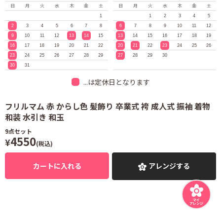
日
月
火
水
木
金
土
日
月
火
水
木
金
土
1
1
2
3
4
5
2
3
4
5
6
7
8
6
7
8
9
10
11
12
9
10
11
12
13
14
15
13
14
15
16
17
18
19
16
17
18
19
20
21
22
20
21
22
23
24
25
26
23
24
25
26
27
28
29
27
28
29
30
30
31
...は定休日となります
フリルマム 赤 からし色 髪飾り 卒業式 袴 成人式 振袖 着物
和装 水引き 和玉
9
点セット
4550
¥
(税込)
カートに入れる
アレンジする
マイ
アレンジ