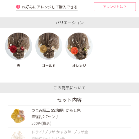
お好みにアレンジして購入できる
アレンジとは？
バリエーション
赤
ゴールド
オレンジ
この商品について
セット内容
つまみ細工 SS:和柄_からし色
直径約2.7センチ
500円(税込)
ドライ/プリザ かすみ草_プリザ金
直径約4〜4.5センチ