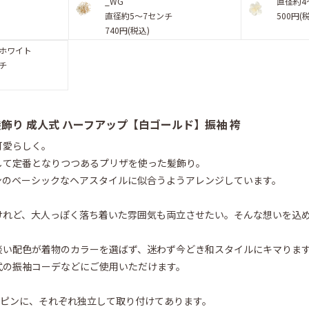
チ
_WG
直径約4
直径約5〜7センチ
500円(
740円(税込)
フホワイト
ンチ
髪飾り 成人式 ハーフアップ【白ゴールド】振袖 袴
可愛らしく。
して定番となりつつあるプリザを使った髪飾り。
ンのベーシックなヘアスタイルに似合うようアレンジしています。
けれど、大人っぽく落ち着いた雰囲気も両立させたい。そんな想いを込
淡い配色が着物のカラーを選ばず、迷わず今どき和スタイルにキマりま
式の振袖コーデなどにご使用いただけます。
Uピンに、それぞれ独立して取り付けてあります。