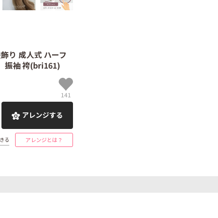
髪飾り 成人式 ハーフ
 袴(bri161)
141
アレンジする
きる
アレンジとは？