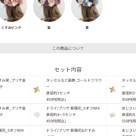
くすみピンク
紫
青
この商品について
セット内容
すみ草_プリザ金
タッセルなど装飾 ゴールドフラワ
タッセル
ンチ
ー
ー
直径約3センチ
直径約3
450円(税込)
450円(
すみ草_プリザ金
ドライ/プリザ 紫陽花_SオフWHI
あじさい
ンチ
直径約4〜5センチ
直径約4
450円(税込)
550円(
陽花_SオフWHI
ドライ/プリザ 紫陽花&かすみ
あじさい