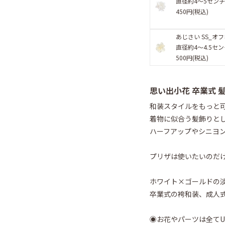
直径約4〜5セン
450円(税込)
あじさい SS_オ
直径約4〜4.5セ
500円(税込)
思い出小花 卒業式 
和装スタイルをもっと
着物に似合う髪飾りと
ハーフアップやシニヨ
プリザは使いたいのだ
ホワイト×ゴールドの
卒業式の袴和装、成人
◉お花やパーツは全て